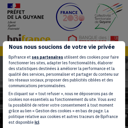
(o
(opens in new tab)
(opens in new tab)
(opens in new tab)
(open
Nous nous soucions de votre vie privée
Bpifrance et
ses partenaires
utilisent des cookies pour faire
fonctionner les sites, adapter les fonctionnalités, élaborer
des statistiques destinées à améliorer la performance et la
qualité des services, personnaliser et partager du contenu sur
les réseaux sociaux, proposer des publicités ciblées et des
France 2030
communications personnalisées.
En cliquant sur « tout refuser », nous ne déposerons pas de
régionalisé
cookies non essentiels au fonctionnement du site. Vous avez
la possibilité de retirer votre consentement à tout moment
grâce au lien « Gestion des cookies » en bas de page. La
politique relative aux cookies et autres traceurs de Bpifrance
Guyane
est disponible
ici
.